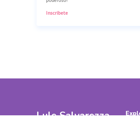
Inscribete
Lule Salvarezza
Expl
Herramientas para acompañarte de
Inici
manera integral para que puedas