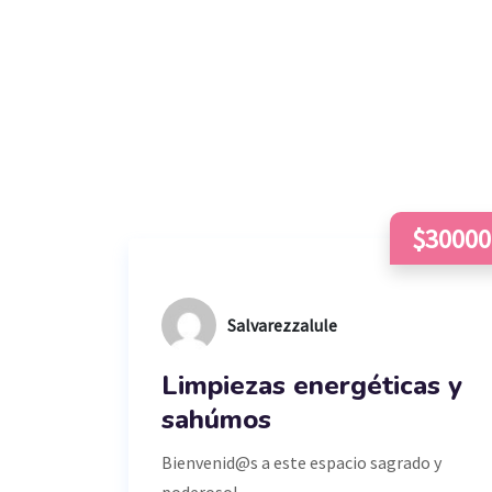
$30000
Salvarezzalule
Limpiezas energéticas y
sahúmos
Bienvenid@s a este espacio sagrado y
poderoso!